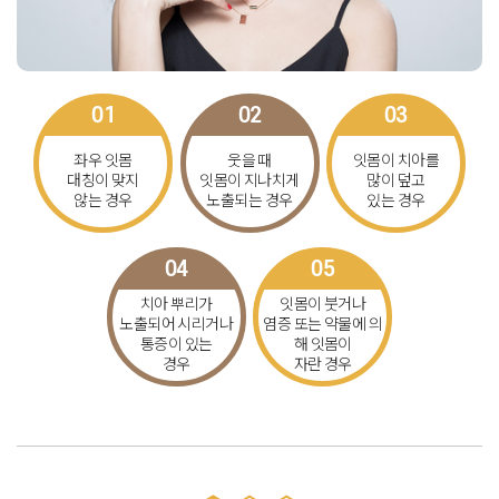
01
02
03
좌우 잇몸
웃을 때
잇몸이 치아를
대칭이 맞지
잇몸이 지나치게
많이 덮고
않는 경우
노출되는 경우
있는 경우
04
05
치아 뿌리가
잇몸이 붓거나
노출되어 시리거나
염증 또는 약물에 의
통증이 있는
해
잇몸이
경우
자란 경우