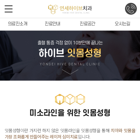
의료진소개
진료안내
진료공간
오시는길
출혈 통증 걱정 없이 10분만에 끝나는
하이브
잇몸성형
YONSEI HIVE DENTAL CLINIC
미소라인을 위한 잇몸성형
잇몸성형이란 가지런 하지 않은 잇몸라인을 잇몸성형을 통해
치아와 잇몸을
가장 조화롭게 만들어주는 레이저 심미치료
입니다
.