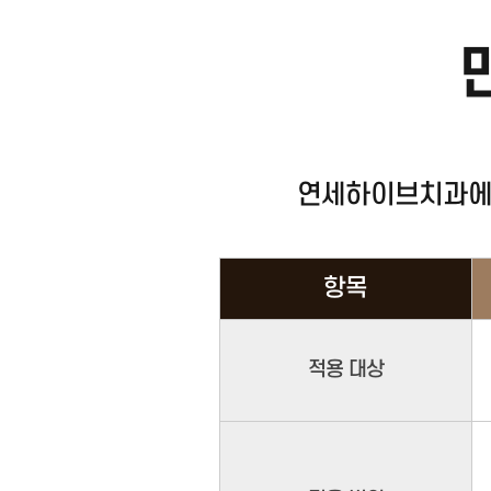
연세하이브치과에
항목
적용
대상