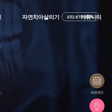
료
자연치아살리기
032.675.2875
커뮤니티
빠른예약
IC