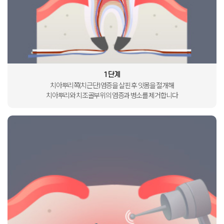
1단계
치아뿌리쪽(치근단) 염증을 살핀 후 잇몸을 절개해
치아뿌리와 치조골부위의 염증과 병소를 제거합니다