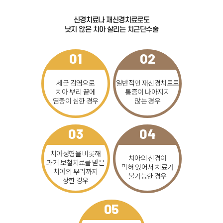
신경치료나 재신경치료로도
낫지 않은 치아 살리는 치근단수술
01
02
세균 감염으로
일반적인 재신경치료로
치아 뿌리 끝에
통증이 나아지지
염증이 심한 경우
않는 경우
03
04
치아성형을 비롯해
치아의 신경이
과거 보철치료를 받은
막혀 있어서 치료가
치아의
뿌리까지
불가능한 경우
상한 경우
05