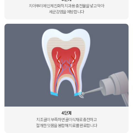
치아뿌리에 인체친화적
치과용 충전물을 넣고 막아
세균감염을 예방합니다
4단계
치조골이 부족하면 골이식재로
충전하고
절개한 잇몸을
봉합해 치료를 완료합니다