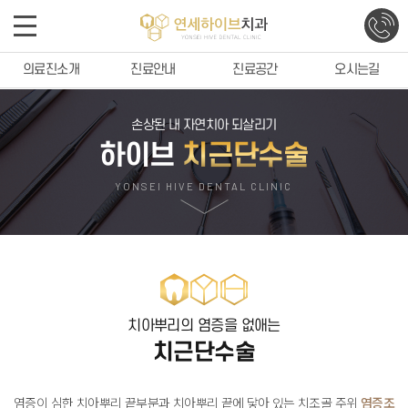
의료진소개
진료안내
진료공간
오시는길
손상된 내 자연치아 되살리기
하이브
치근단수술
YONSEI HIVE DENTAL CLINIC
치아뿌리의 염증을 없애는
치근단수술
염증이 심한 치아뿌리 끝부분과 치아뿌리 끝에 닿아 있는 치조골 주위
염증조