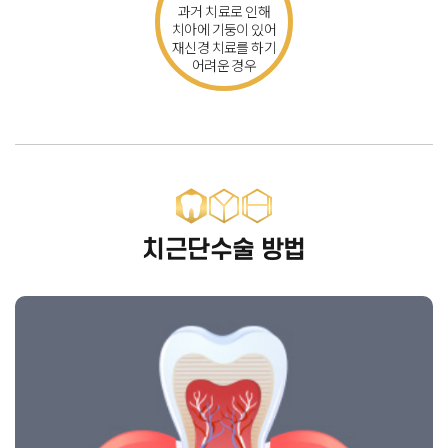
과거 치료로 인해
치아에
기둥이 있어
재신경 치료를
하기
어려운 경우
치근단수술 방법