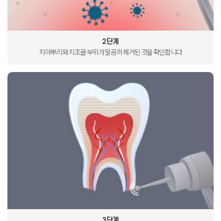
2단계
치아뿌리와 치조골 부위가
말끔히 제거된 것을
확인합니다
3단계