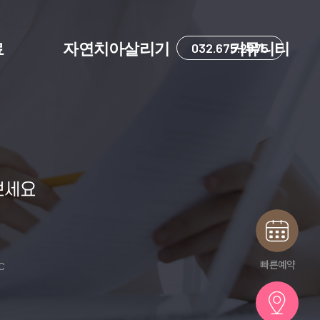
료
자연치아살리기
032.675.2875
커뮤니티
보세요
빠른예약
IC