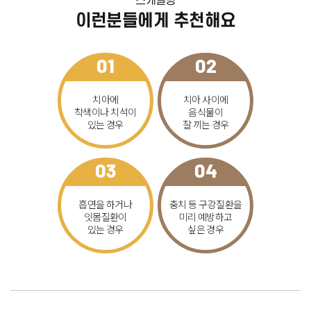
스케일링
이런분들에게 추천해요
01
02
치아에
치아 사이에
착색이나
치석이
음식물이
있는 경우
잘 끼는 경우
03
04
흡연을 하거나
충치 등 구강질환을
잇몸질환이
미리 예방하고
있는 경우
싶은 경우