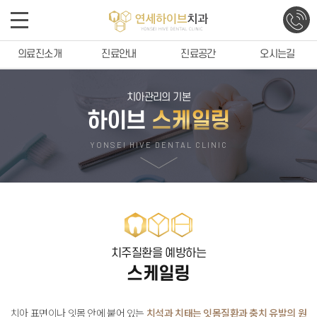
의료진소개
진료안내
진료공간
오시는길
치아관리의 기본
하이브
스케일링
YONSEI HIVE DENTAL CLINIC
치주질환을 예방하는
스케일링
치아 표면이나 잇몸 안에 붙어 있는
치석과 치태는 잇몸질환과 충치 유발의 원