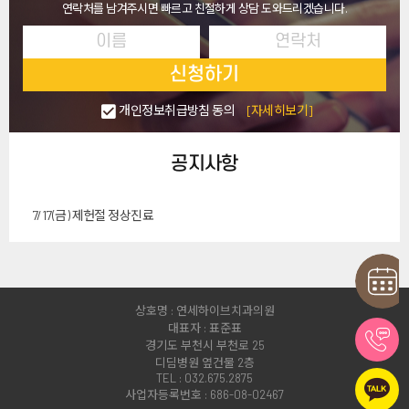
연락처를 남겨주시면 빠르고 친절하게 상담 도와드리겠습니다.
신청하기
개인정보취급방침 동의
[자세히보기]
공지사항
7/17(금) 제헌절 정상진료
상호명 : 연세하이브치과의원
대표자 : 표준표
경기도 부천시 부천로 25
디딤병원 옆건물 2층
TEL : 032.675.2875
사업자등록번호 : 686-08-02467