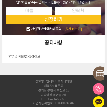
연락처를 남겨주시면 빠르고 친절하게 상담 도와드리겠습니다.
신청하기
개인정보취급방침 동의
[자세히보기]
공지사항
7/17(금) 제헌절 정상진료
상호명 : 연세하이브치과의원
대표자 : 표준표
경기도 부천시 부천로 25
디딤병원 옆건물 2층
TEL : 032.675.2875
사업자등록번호 : 686-08-02467