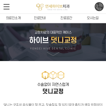
의료진소개
진료안내
진료공간
오시는길
교정치료의 대표적인 케이스
하이브
덧니교정
YONSEI HIVE DENTAL CLINIC
수술없이 자연스럽게
덧니교정
덧니는 구조상 음식물이 잘 끼고, 칫솔질도 잘 되지 않아 충치가 생길 위험성이