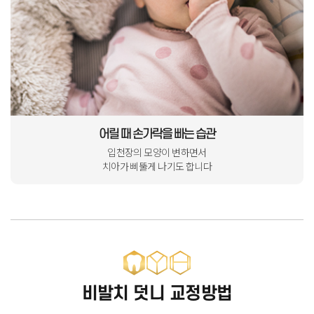
어릴 때 손가락을 빠는 습관
입천장의 모양이 변하면서
치아가 삐뚤게
나기도 합니다
비발치 덧니 교정방법