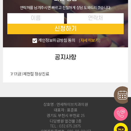
연락처를 남겨주시면 빠르고 친절하게 상담 도와드리겠습니다.
신청하기
개인정보취급방침 동의
[자세히보기]
공지사항
7/17(금) 제헌절 정상진료
상호명 : 연세하이브치과의원
대표자 : 표준표
경기도 부천시 부천로 25
디딤병원 옆건물 2층
TEL : 032.675.2875