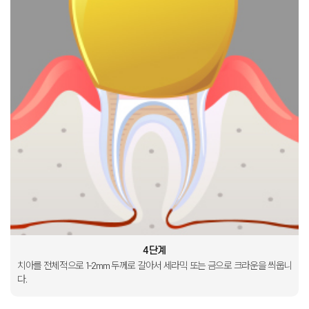
4단계
치아를 전체적으로
1-2mm 두께로 갈아서
세라믹 또는 금으로
크라운을 씌웁니
다
.