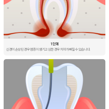
1단계
신경이 손상된 경우
염증이 생기고
심한 경우 치아가 빠질 수
있습니다
.