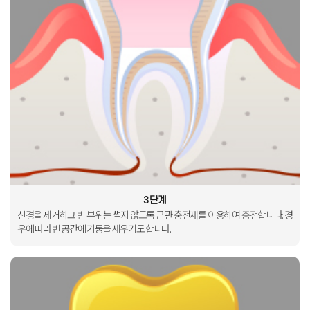
3단계
신경을 제거하고 빈 부위는
썩지 않도록 근관 충전재를
이용하여 충전합니다
.
경
우에 따라 빈 공간에
기둥을 세우기도 합니다
.