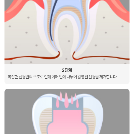
2단계
복잡한 신경관의
구조로 인해
여러 번에 나누어
감염된 신경을
제거합니다
.