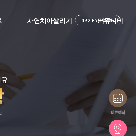
료
자연치아살리기
032.675.2875
커뮤니티
세요
항
빠른예약
IC