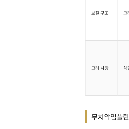
보철 구조
크
고려 사항
식
무치악임플란