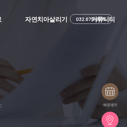
료
자연치아살리기
032.675.2875
커뮤니티
빠른예약
IC