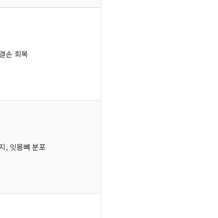
 결손 회복
지, 잇몸뼈 분포