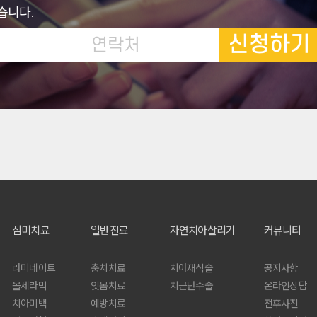
습니다.
신청하기
심미치료
일반진료
자연치아살리기
커뮤니티
라미네이트
충치치료
치아재식술
공지사항
올세라믹
잇몸치료
치근단수술
온라인상담
치아미백
예방치료
전후사진