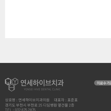
의료수가
상호명 : 연세하이브치과의원
대표자 : 표준표
경기도 부천시 부천로 25
디딤병원 옆건물 2층
TEL : 032.675.2875