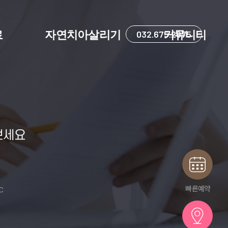
료
자연치아살리기
032.675.2875
커뮤니티
보세요
빠른예약
IC