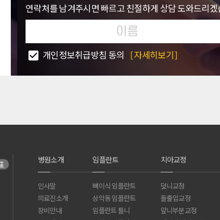
연락처를 남겨주시면 빠르고 친절하게 상담 도와드리겠
개인정보취급방침 동의
[자세히보기]
병원소개
임플란트
치아교정
표
인사말
뼈이식 임플란트
덧니교정
의료진소개
상악동 임플란트
돌출입교정
장비안내
임플란트 틀니
앞니부분교정