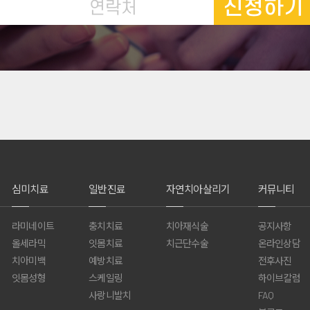
신청하기
심미치료
일반진료
자연치아살리기
커뮤니티
라미네이트
충치치료
치아재식술
공지사항
올세라믹
잇몸치료
치근단수술
온라인상담
치아미백
예방치료
전후사진
잇몸성형
스케일링
하이브칼럼
사랑니발치
FAQ