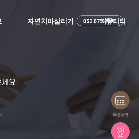
료
자연치아살리기
032.675.2875
커뮤니티
보세요
빠른예약
IC