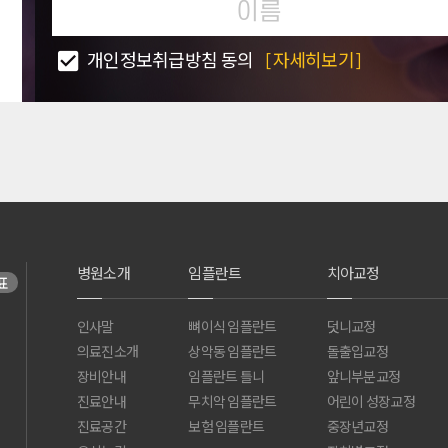
개인정보취급방침 동의
[자세히보기]
병원소개
임플란트
치아교정
표
인사말
뼈이식 임플란트
덧니교정
의료진소개
상악동 임플란트
돌출입교정
장비안내
임플란트 틀니
앞니부분교정
진료안내
무치악 임플란트
어린이 성장교정
진료공간
보험 임플란트
중장년교정